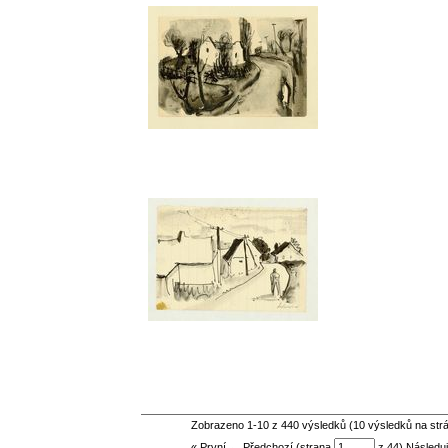
Zobrazeno 1-10 z 440 výsledků (10 výsledků na str
« První ← Předchozí (strana
z 44)
Následuj