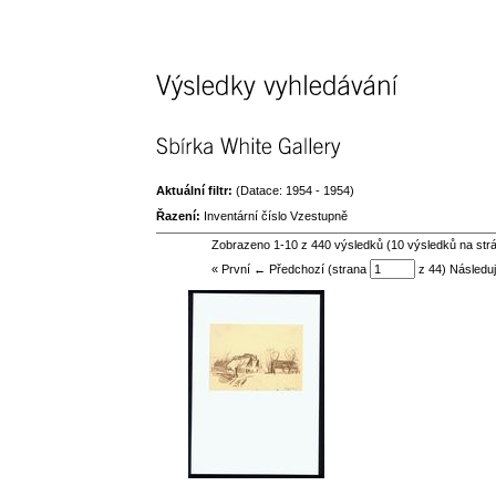
Výsledky 
vyhledávání
Sbírka 
White 
Gallery
Aktuální filtr:
(Datace: 1954 - 1954)
Řazení:
Inventární číslo Vzestupně
Zobrazeno 1-10 z 440 výsledků (10 výsledků na str
« První ← Předchozí (strana
z 44)
Následuj