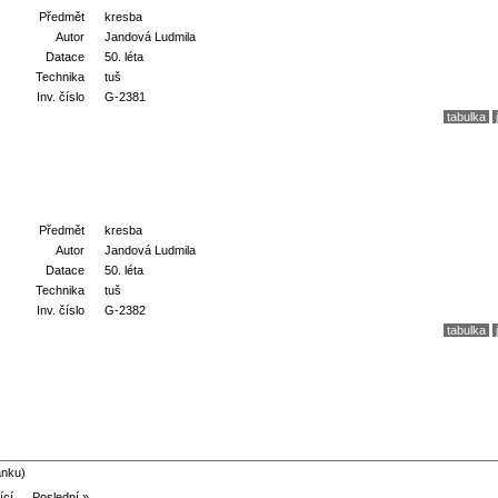
Předmět
kresba
Autor
Jandová Ludmila
Datace
50. léta
Technika
tuš
Inv. číslo
G-2381
tabulka
Předmět
kresba
Autor
Jandová Ludmila
Datace
50. léta
Technika
tuš
Inv. číslo
G-2382
tabulka
ánku)
ící →
Poslední »