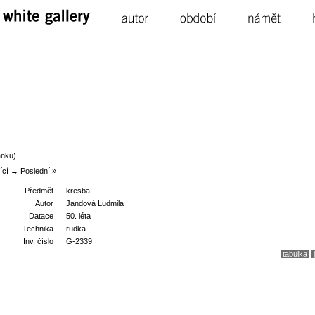
white 
gallery
autor
období
námět
ánku)
ící →
Poslední »
Předmět
kresba
Autor
Jandová Ludmila
Datace
50. léta
Technika
rudka
Inv. číslo
G-2339
tabulka