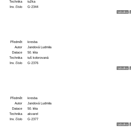
Technika
tužka
Inv. číslo
G-2344
tabulka
Předmět
kresba
Autor
Jandová Ludmila
Datace
50. léta
Technika
tuš kolorovaná
Inv. číslo
G-2376
tabulka
Předmět
kresba
Autor
Jandová Ludmila
Datace
50. léta
Technika
akvarel
Inv. číslo
G-2377
tabulka