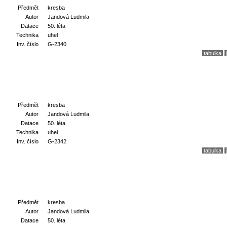
Předmět
kresba
Autor
Jandová Ludmila
Datace
50. léta
Technika
uhel
Inv. číslo
G-2340
tabulka
Předmět
kresba
Autor
Jandová Ludmila
Datace
50. léta
Technika
uhel
Inv. číslo
G-2342
tabulka
Předmět
kresba
Autor
Jandová Ludmila
Datace
50. léta