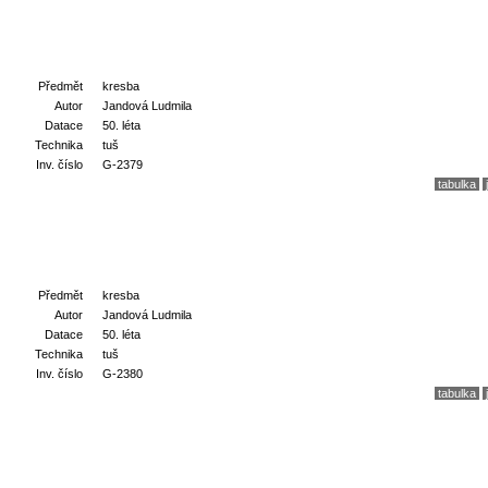
Předmět
kresba
Autor
Jandová Ludmila
Datace
50. léta
Technika
tuš
Inv. číslo
G-2379
tabulka
Předmět
kresba
Autor
Jandová Ludmila
Datace
50. léta
Technika
tuš
Inv. číslo
G-2380
tabulka