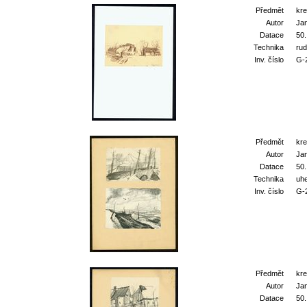
Předmět
kr
Autor
Ja
Datace
50.
Technika
ru
Inv. číslo
G-
Předmět
kr
Autor
Ja
Datace
50.
Technika
uhe
Inv. číslo
G-
Předmět
kr
Autor
Ja
Datace
50.