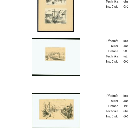
Technika
uhe
Inv. číslo
G-
Předmět
kr
Autor
Ja
Datace
50.
Technika
tu
Inv. číslo
G-
Předmět
kr
Autor
Ja
Datace
19
Technika
uhe
Inv. číslo
G-