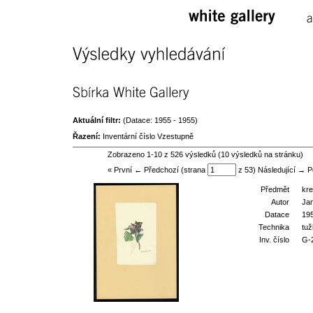
white 
gallery
a
Výsledky 
vyhledávání
Sbírka 
White 
Gallery
Aktuální filtr:
(Datace: 1955 - 1955)
Řazení:
Inventární číslo Vzestupně
Zobrazeno 1-10 z 526 výsledků (10 výsledků na stránku)
« První ← Předchozí (strana
z 53)
Následující →
P
Předmět
kr
Autor
Ja
Datace
19
Technika
tu
Inv. číslo
G-