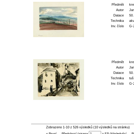
Předmět
kr
Autor
Ja
Datace
50.
Technika
akv
Inv. číslo
G-
Předmět
kr
Autor
Ja
Datace
50.
Technika
tuš
Inv. číslo
G-
Zobrazeno 1-10 z 526 výsledků (10 výsledků na stránku)
« První ← Předchozí (strana
z 53)
Následující →
P