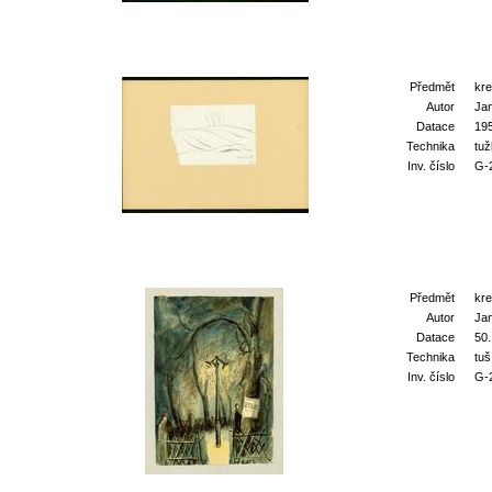
Předmět
kr
Autor
Ja
Datace
19
Technika
tu
Inv. číslo
G-
Předmět
kr
Autor
Ja
Datace
50.
Technika
tuš
Inv. číslo
G-